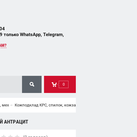
 04
 только WhatsApp, Telegram,
АМ?
0
, мех
Кожподклад КРС, спилок, кожзам, байка обувная.
Кожподклад 
ЫЙ АНТРАЦИТ