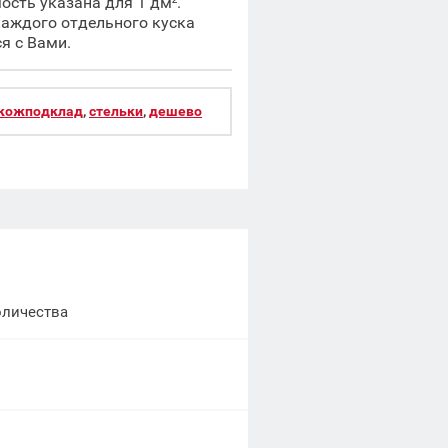
сть указана для 1 дм².
каждого отдельного куска
я с Вами.
 кожподклад
,
стельки
,
дешево
оличества