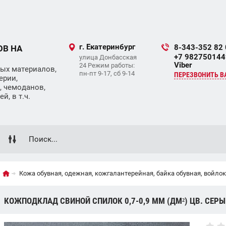
г. Екатеринбург
8-343-352 82
ОВ НА
+7 9827501449
улица Донбасская
Viber
24 Режим работы:
ых материалов,
пн-пт 9-17, сб 9-14
ПЕРЕЗВОНИТЬ В
ерии,
, чемоданов,
, в т.ч.
Кожа обувная, одежная, кожгалантерейная, байка обувная, войлок
КОЖПОДКЛАД СВИНОЙ СПИЛОК 0,7-0,9 ММ (ДМ²) ЦВ. СЕР