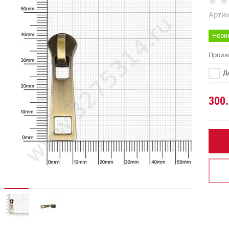
Артик
Нови
Произ
До
300