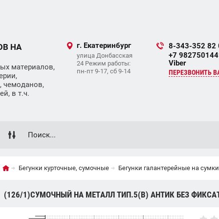
г. Екатеринбург
8-343-352 82
ОВ НА
+7 9827501449
улица Донбасская
Viber
24 Режим работы:
ых материалов,
пн-пт 9-17, сб 9-14
ПЕРЕЗВОНИТЬ В
ерии,
, чемоданов,
, в т.ч.
Бегунки курточные, сумочные
Бегунки галантерейные на сумки 
(126/1)СУМОЧНЫЙ НА МЕТАЛЛ ТИП.5(В) АНТИК БЕЗ ФИКСА