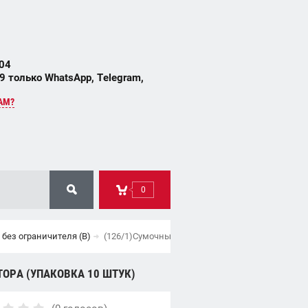
 04
 только WhatsApp, Telegram,
АМ?
0
без ограничителя (В)
(126/1)Сумочный на металл тип.5(В) антик без 
ТОРА (УПАКОВКА 10 ШТУК)