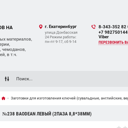
г. Екатеринбург
8-343-352 82
ОВ НА
+7 9827501449
улица Донбасская
Viber
24 Режим работы:
ых материалов,
пн-пт 9-17, сб 9-14
ПЕРЕЗВОНИТЬ В
ерии,
, чемоданов,
, в т.ч.
Заготовки для изготовления ключей (сувальдные, английские, в
№238 BAODEAN ЛЕВЫЙ (2ПАЗА 8,8*38ММ)