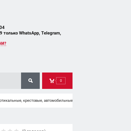
 04
 только WhatsApp, Telegram,
АМ?
0
ертикальные, крестовые, автомобильные)
Ключи перфорированные (в