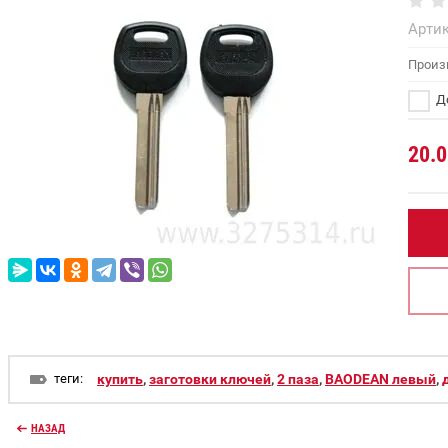
Артик
Произ
До
20.0
теги:
купить
,
заготовки ключей
,
2 паза
,
BAODEAN левый
,
НАЗАД