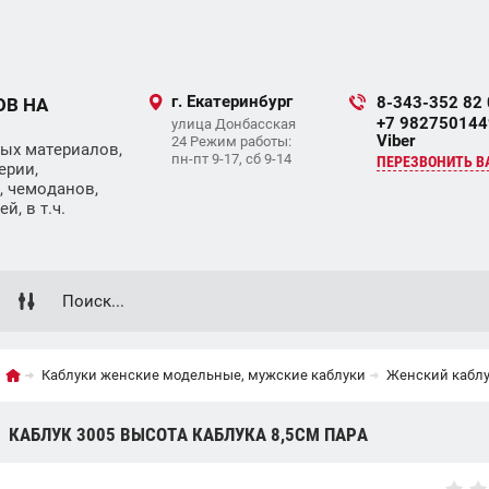
г. Екатеринбург
8-343-352 82
ОВ НА
+7 9827501449
улица Донбасская
Viber
24 Режим работы:
ых материалов,
пн-пт 9-17, сб 9-14
ПЕРЕЗВОНИТЬ В
ерии,
, чемоданов,
, в т.ч.
Каблуки женские модельные, мужские каблуки
Женский каблук
КАБЛУК 3005 ВЫСОТА КАБЛУКА 8,5СМ ПАРА