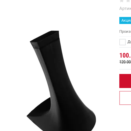
Артик
Акци
Произ
До
100
120.00