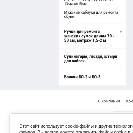
13см до18см
Мужские каблуки для ремонта
обуви.
Ручки для ремонта
женских сумок длины 70 -
50 см, метраж 1,5-2 м
Супинаторы, гвозди, штыри
для набоек.
Бланки БО-2 и БО-3
О компании
Кон
Этот сайт использует cookie-файлы и другие технолог
файлов. Вы всегда можете отключить файлы cookie в 