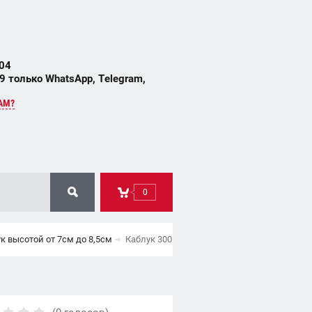
 04
 только WhatsApp, Telegram,
АМ?
0
 высотой от 7см до 8,5см
Каблук 3005 высота каблука 8,5см пара